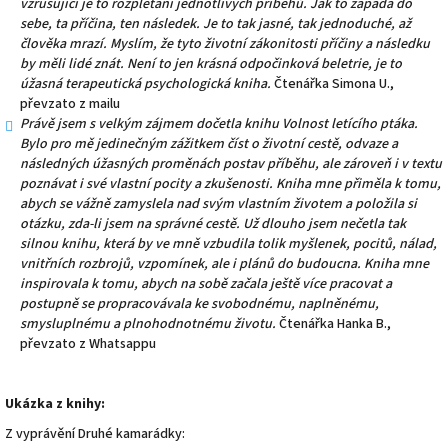
vzrušující je to rozplétání jednotlivých příběhů. Jak to zapadá do
sebe, ta příčina, ten následek. Je to tak jasné, tak jednoduché, až
člověka mrazí. Myslím, že tyto životní zákonitosti příčiny a následku
by měli lidé znát. Není to jen krásná odpočinková beletrie, je to
úžasná terapeutická psychologická kniha.
Čtenářka Simona U.,
převzato z mailu
Právě jsem s velkým zájmem dočetla knihu Volnost letícího ptáka.
Bylo pro mě jedinečným zážitkem číst o životní cestě, odvaze a
následných úžasných proměnách postav příběhu, ale zároveň i v textu
poznávat i své vlastní pocity a zkušenosti. Kniha mne přiměla k tomu,
abych se vážně zamyslela nad svým vlastním životem a položila si
otázku, zda-li jsem na správné cestě. Už dlouho jsem nečetla tak
silnou knihu, která by ve mně vzbudila tolik myšlenek, pocitů, nálad,
vnitřních rozbrojů, vzpomínek, ale i plánů do budoucna. Kniha mne
inspirovala k tomu, abych na sobě začala ještě více pracovat a
postupně se propracovávala ke svobodnému, naplněnému,
smysluplnému a plnohodnotnému životu.
Čtenářka Hanka B.,
převzato z Whatsappu
Ukázka z knihy:
Z vyprávění Druhé kamarádky: