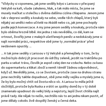
"Vždycky si vzpomenu, jak jsme seděly kdysi s Larissou v přecpaný
Velrybě na kafi, všude zahuleno, hluk, a tak málo místa, že jsme se
musely mačkat u stolečku s dvěma dalšíma cizíma chlapama. Jenom jsme
tak v depresi seděly a koukaly na sebe, vedle těch chlapů, který byli
nějaký asi umělci nebo učitelé na Akádě nebo co, jak jsme pochopily
podle jejich konverzace. A my jsme jenom seděly a koukaly, protože nám
bylo oběma hrozně blbě. Ani jedna z nás nevěděla, co dál, kam se
vrtnout, živořily jsme z malejch ušetřenejch peněz a nedokázaly jsme si
najít normální práci, respektive obě jsme ty ‚normální práce‘ před
nedávnem opustily. ...
... A tak jsme seděly s Larissou v tý Velrybě a přemejšlely o tom, že by
možná bylo dobrý jít pracovat do údržby zeleně, jezdit na traktůrku po
parku a sekat trávu, člověk je aspoň celej den na vzduchu. Nebo za kasu
do supermarketu a klikat zboží a nemít téměř žádnou odpovědnost,
když už. Nevěděly jsme, co se životem, protože zase na druhou stranu
jsme nechtěly takhle dopadnout, obě jsme měly vejšku a myslely jsme si,
že by bylo možný chtít od života něco víc. A Larissa to měla ještě
složitější, protože byla Ruska a vrátit se zpátky domů by v tý době
znamenalo upadnout do velký bídy a nejistoty, lepší život chtěla najít
právě tady. Ale nějak to nešlo, nechtělo nás to ani jednu nikam pustit, ať
jsme dělaly cokoliv. Dvě dospělý ženský a černá deka.