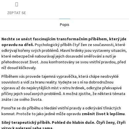
ZEPTAT SE
Popis
Nechte se unést fascinujícím transformačním příběhem, který jde
opravdu na dřeň.
Psychologický příběh čtyř žen ze současnosti, které
odkrývají kořeny svých problémů. Hlavní hrdinky jsou vystaveny situacím,
které nebezpečně nabourávají jejich dosavadní směřování a nutí je
přehodnocovat život. Jsou konfrontovány se svou vnitřní pravdou, před
níž dosud kličkovaly.
Příběhem vás provede tajemná vypravěčka, která chápe neobvyklé
souvislosti a vidí za hranu reality. Vydejte se s ní na dobrodružnou
výpravu až do nejskrytějších míst v nitru hrdinek, odkryjte překvapivé
příčiny jejich současných problémů. A možná zjistíte, že některá témata
znáte i ze svého života.
Ponořte se do příběhu o hledání vnitřní pravdy a odkrývání třináctých
komnat. Protože to jako jediné může opravdu
změnit život k lepšímu
.
Silný terapeutický příběh. Pohled do hlubin duše. Čtyři ženy, čtyři
výzvy k nalezení sebe sama.