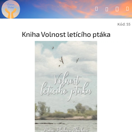
Přejít
Náku
Hledat
M
Přihlášení
na
obsah
koší
Kód:
55
Kniha Volnost letícího ptáka