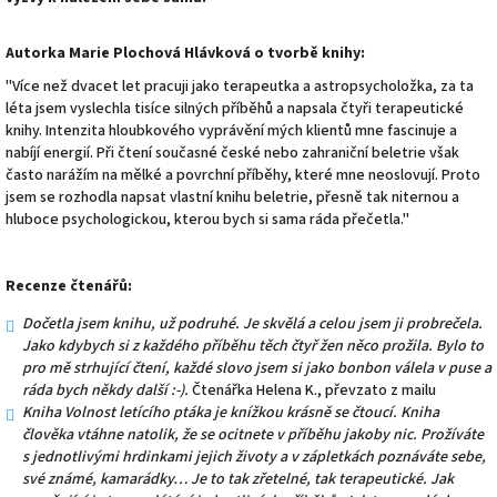
Autorka Marie Plochová Hlávková o tvorbě knihy:
"Více než dvacet let pracuji jako terapeutka a astropsycholožka, za ta
léta jsem vyslechla tisíce silných příběhů a napsala čtyři terapeutické
knihy. Intenzita hloubkového vyprávění mých klientů mne fascinuje a
nabíjí energií. Při čtení současné české nebo zahraniční beletrie však
často narážím na mělké a povrchní příběhy, které mne neoslovují. Proto
jsem se rozhodla napsat vlastní knihu beletrie, přesně tak niternou a
hluboce psychologickou, kterou bych si sama ráda přečetla."
Recenze čtenářů:
Dočetla jsem knihu, už podruhé. Je skvělá a celou jsem ji probrečela.
Jako kdybych si z každého příběhu těch čtyř žen něco prožila.
Bylo to
pro mě strhující čtení, každé slovo jsem si jako bonbon válela v puse a
ráda bych někdy další :-).
Čtenářka Helena K., převzato z mailu
Kniha Volnost letícího ptáka je knížkou krásně se čtoucí. Kniha
člověka vtáhne natolik, že se ocitnete v příběhu jakoby nic. Prožíváte
s jednotlivými hrdinkami jejich životy a v zápletkách poznáváte sebe,
své známé, kamarádky… Je to tak zřetelné, tak terapeutické. Jak