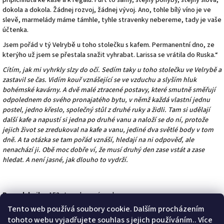
připíchnutá ke kase a k regálu. Furt to samý, stejný pohyby, stejný slova,
dokola a dokola. Žádnej rozvoj, žádnej vývoj. Ano, tohle bílý víno je ve
slevě, marmelády máme támhle, tyhle stravenky nebereme, tady je vaše
účtenka.
Jsem pořád v tý Velrybě u toho stolečku s kafem. Permanentní dno, ze
kterýho už jsem se přestala snažit vyhrabat. Larissa se vrátila do Ruska.“
Cítím, jak mi
vyhrkly slzy do očí. Sedím taky u toho stolečku ve Velrybě a
zastavil se čas. Vidím kouř vznášející se ve vzduchu a slyším hluk
bohémské kavárny. A dvě malé ztracené postavy, které smutně směřují
odpolednem do svého pronajatého bytu, v němž každá vlastní jednu
postel, jedno křeslo, společný stůl z druhé ruky a židli. Tam si udělají
další kafe a napustí si jedna po druhé vanu a naloží se do ní, protože
jejich život se zredukoval na kafe a vanu, jediné dva světlé body v tom
dně. A ta otázka se tam pořád vznáší, hledají na ni odpověď, ale
nenachází ji. Obě moc dobře ví, že musí druhý den zase vstát a zase
hledat. A není jasné, jak dlouho to vydrží.
Rozsah knihy:
152 stran, lepená vazba
Tento web používá soubory cookie. Dalším procházením
tohoto webu vyjadřujete souhlas s jejich používáním.. Více
ISBN 978-80-907487-2-9