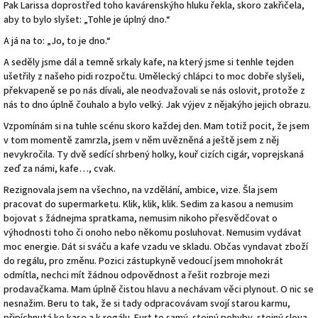
Pak Larissa doprostřed toho kavárenskýho hluku řekla, skoro zakřičela,
aby to bylo slyšet: „Tohle je úplný dno.“
A já na to: „Jo, to je dno.“
A seděly jsme dál a temně srkaly kafe, na který jsme si tenhle tejden
ušetřily z našeho pidi rozpočtu. Umělecký chlápci to moc dobře slyšeli,
překvapeně se po nás dívali, ale neodvažovali se nás oslovit, protože z
nás to dno úplně čouhalo a bylo velký. Jak výjev z nějakýho jejich obrazu.
Vzpomínám si na tuhle scénu skoro každej den. Mam totiž pocit, že jsem
v tom momentě zamrzla, jsem v něm uvězněná a ještě jsem z něj
nevykročila. Ty dvě sedící shrbený holky, kouř cizích cigár, voprejskaná
zeď za námi, kafe…, cvak.
Rezignovala jsem na všechno, na vzdělání, ambice, vize. Šla jsem
pracovat do supermarketu. Klik, klik, klik. Sedim za kasou a nemusim
bojovat s žádnejma spratkama, nemusim nikoho přesvědčovat o
výhodnosti toho či onoho nebo někomu posluhovat. Nemusim vydávat
moc energie. Dát si sváču a kafe vzadu ve skladu. Občas vyndavat zboží
do regálu, pro změnu. Pozici zástupkyně vedoucí jsem mnohokrát
odmítla, nechci mít žádnou odpovědnost a řešit rozbroje mezi
prodavačkama. Mam úplně čistou hlavu a nechávam věci plynout. O nic se
nesnažim. Beru to tak, že si tady odpracovávam svojí starou karmu,